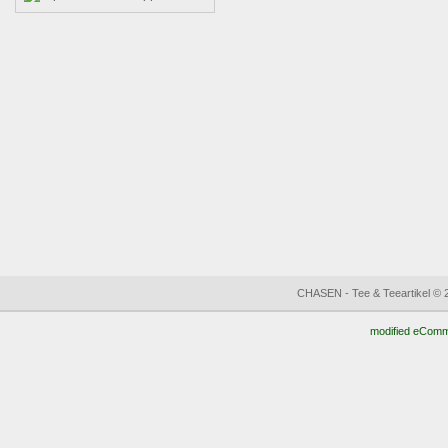
CHASEN - Tee & Teeartikel © 
mod
ified eCom