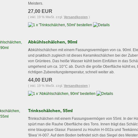
Meisters.
27,00 EUR
( inkl. 19 % MwSt. zzgl.
Versandkosten
)
Abkühlschälchen, 90ml
A
bkühlschälchen mit einem Fassungsvermögen von ca. 90ml. El
und praktisch zugleich ist dieses Keramikschälchen bei der Zuber
von Grüntees. Das heiße Wasser kühlt beim Einfüllen in das Sch
umgehend um ca. 10°C ab. Durch die große Oberfläche kühlt es, b
richtigen Zubereitungstemperatur, schnell weiter ab.
44,00 EUR
( inkl. 19 % MwSt. zzgl.
Versandkosten
)
Trinkschälchen, 55ml
T
rinkschälchen mit einem Fassungsvermögen von 55ml. In der H
spürt man die Rauhe Oberfläche des Tons. Innen trägt das Schäl
eine blaugraue Glasur. Passend zu Houhin H-002a und Teekänn
'Biwa' H-007. Auf dem Boden befindet sich das Siegel des Meister