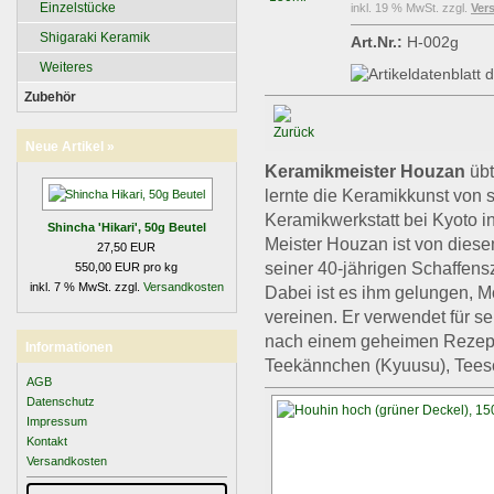
Einzelstücke
inkl. 19 % MwSt. zzgl.
Ver
Shigaraki Keramik
Art.Nr.:
H-002g
Weiteres
Zubehör
Neue Artikel »
Keramikmeister Houzan
übt
lernte die Keramikkunst von 
Keramikwerkstatt bei Kyoto i
Shincha 'Hikari', 50g Beutel
Meister Houzan ist von diese
27,50 EUR
seiner 40-jährigen Schaffens
550,00 EUR pro kg
inkl. 7 % MwSt. zzgl.
Versandkosten
Dabei ist es ihm gelungen, M
vereinen. Er verwendet für se
nach einem geheimen Rezept s
Informationen
Teekännchen (Kyuusu), Tees
AGB
Datenschutz
Impressum
Kontakt
Versandkosten