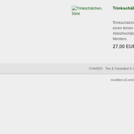
Trinkschä
T
rinkschälc
einen feinen
Abkühlschälc
Meisters.
27,00 EU
CHASEN - Tee & Teeartikel © 
mod
ified eCom