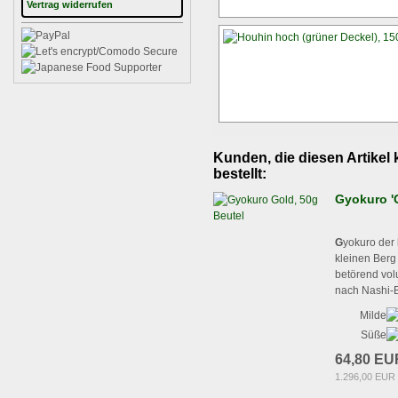
Vertrag widerrufen
Kunden, die diesen Artikel 
bestellt:
Gyokuro 'G
G
yokuro der 
kleinen Berg 
betörend vol
nach Nashi-B
Milde
Süße
64,80 EU
1.296,00 EUR 