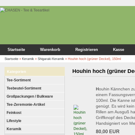
Startseite
Warenkorb
Registrieren
Kasse
Startseite
»
Keramik
»
Shigaraki Keramik
»
Houhin hoch (grüner Deckel), 150ml
Houhin hoch (grüner De
Kategorien
Tee-Sortiment
Teebeutel-Sortiment
H
ouhin Kännchen zu
einem Fassungsverm
Großpackungen / Bulkware
100ml. Die Kanne ist
Tee-Zeremonie-Artikel
genügt. Es wird kein
Rillen am Ausguß ha
Feinkost
Griffknopf des Decke
Lifestyle
Handsigniert von Me
Keramik
80,00 EUR