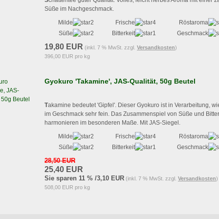
S
chattentee guter Qualität. Volles, leicht herbes Aroma mit einer z
Süße im Nachgeschmack.
Milde
Frische
Röstaroma
Süße
Bitterkeit
Geschmack
19,80 EUR
(inkl. 7 % MwSt. zzgl.
Versandkosten
)
396,00 EUR pro kg
Gyokuro 'Takamine', JAS-Qualität, 50g Beutel
T
akamine bedeutet 'Gipfel'. Dieser Gyokuro ist in Verarbeitung, w
im Geschmack sehr fein. Das Zusammenspiel von Süße und Bitter
harmonieren im besonderen Maße. Mit JAS-Siegel.
Milde
Frische
Röstaroma
Süße
Bitterkeit
Geschmack
28,50 EUR
25,40 EUR
Sie sparen 11 % /3,10 EUR
(inkl. 7 % MwSt. zzgl.
Versandkosten
)
508,00 EUR pro kg