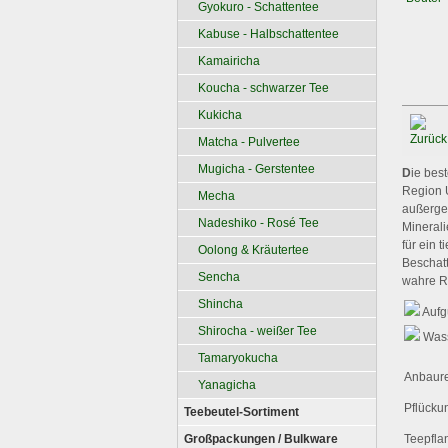
Gyokuro - Schattentee
Kabuse - Halbschattentee
Kamairicha
Koucha - schwarzer Tee
Kukicha
Matcha - Pulvertee
Mugicha - Gerstentee
D
ie bes
Region 
Mecha
außerge
Nadeshiko - Rosé Tee
Minerali
für ein 
Oolong & Kräutertee
Beschatt
Sencha
wahre Ra
Shincha
Aufg
Shirocha - weißer Tee
Wass
Tamaryokucha
Anbaure
Yanagicha
Pflücku
Teebeutel-Sortiment
Großpackungen / Bulkware
Teepfla