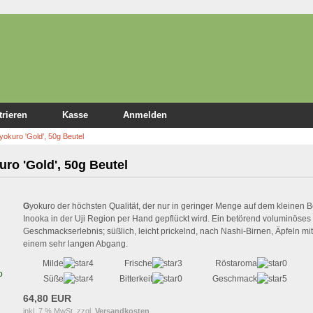
trieren
Kasse
Anmelden
okuro 'Gold', 50g Beutel
ro 'Gold', 50g Beutel
G
yokuro der höchsten Qualität, der nur in geringer Menge auf dem kleinen 
Inooka in der Uji Region per Hand gepflückt wird. Ein betörend voluminöses
Geschmackserlebnis; süßlich, leicht prickelnd, nach Nashi-Birnen, Äpfeln mit
einem sehr langen Abgang.
Milde
Frische
Röstaroma
Süße
Bitterkeit
Geschmack
64,80 EUR
inkl. 7 % MwSt. zzgl.
Versandkosten