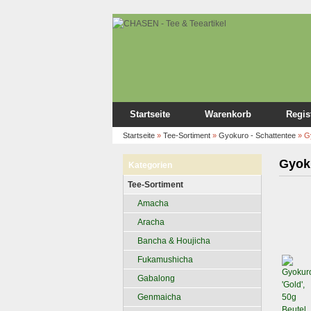
Startseite
Warenkorb
Regis
Startseite
»
Tee-Sortiment
»
Gyokuro - Schattentee
»
Gy
Gyoku
Kategorien
Tee-Sortiment
Amacha
Aracha
Bancha & Houjicha
Fukamushicha
Gabalong
Genmaicha