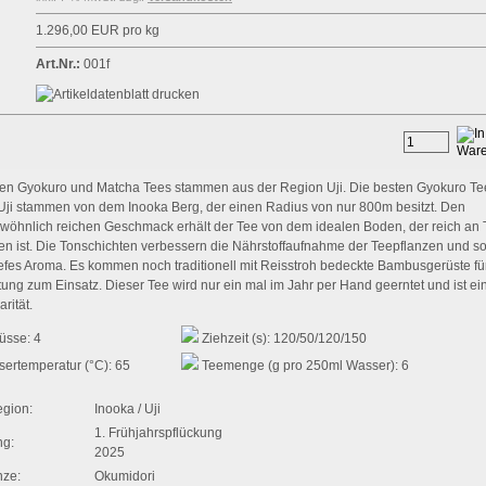
1.296,00 EUR pro kg
Art.Nr.:
001f
ten Gyokuro und Matcha Tees stammen aus der Region Uji. Die besten Gyokuro Te
Uji stammen von dem Inooka Berg, der einen Radius von nur 800m besitzt. Den
wöhnlich reichen Geschmack erhält der Tee von dem idealen Boden, der reich an
en ist. Die Tonschichten verbessern die Nährstoffaufnahme der Teepflanzen und s
tiefes Aroma. Es kommen noch traditionell mit Reisstroh bedeckte Bambusgerüste fü
ung zum Einsatz. Dieser Tee wird nur ein mal im Jahr per Hand geerntet und ist ei
rität.
üsse: 4
Ziehzeit (s): 120/50/120/150
ertemperatur (°C): 65
Teemenge (g pro 250ml Wasser): 6
gion:
Inooka / Uji
1. Frühjahrspflückung
ng:
2025
nze:
Okumidori