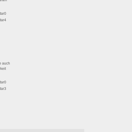
arten
ie auch
keit