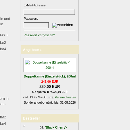
E-Mail-Adresse:
le und
Passwort:
lo
ossen.
Passwort vergessen?
Angebote »
Doppelkanne (Einzelstück), 200ml
248,00 EUR
220,00 EUR
Sie sparen 11 % /28,00 EUR
inkl. 19 % MwSt. zzgl.
Versandkosten
ern in
Sonderangebot gültig bis: 31.08.2026
esem
Bestseller
01.
'Black Cherry'-