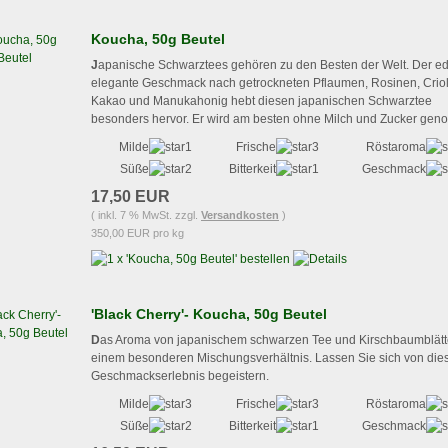
Koucha, 50g Beutel
J
apanische Schwarztees gehören zu den Besten der Welt. Der ed
elegante Geschmack nach getrockneten Pflaumen, Rosinen, Criol
Kakao und Manukahonig hebt diesen japanischen Schwarztee
besonders hervor. Er wird am besten ohne Milch und Zucker gen
Milde
Frische
Röstaroma
Süße
Bitterkeit
Geschmack
17,50 EUR
( inkl. 7 % MwSt. zzgl.
Versandkosten
)
350,00 EUR pro kg
'Black Cherry'- Koucha, 50g Beutel
D
as Aroma von japanischem schwarzen Tee und Kirschbaumblätt
einem besonderen Mischungsverhältnis. Lassen Sie sich von di
Geschmackserlebnis begeistern.
Milde
Frische
Röstaroma
Süße
Bitterkeit
Geschmack