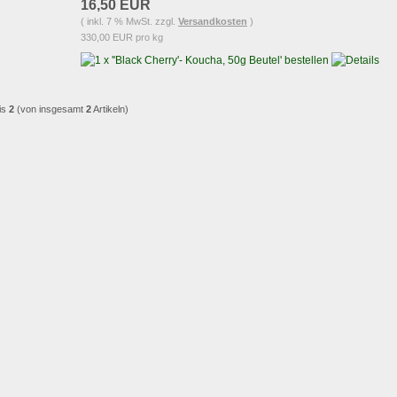
16,50 EUR
( inkl. 7 % MwSt. zzgl.
Versandkosten
)
330,00 EUR pro kg
is
2
(von insgesamt
2
Artikeln)