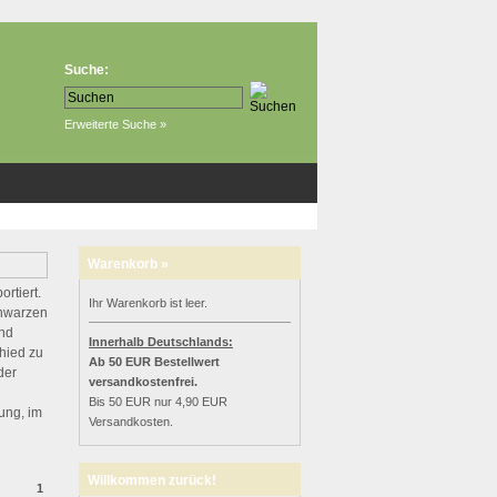
Suche:
Erweiterte Suche »
Warenkorb »
rtiert.
Ihr Warenkorb ist leer.
chwarzen
und
Innerhalb Deutschlands:
chied zu
Ab 50 EUR Bestellwert
der
versandkostenfrei.
Bis 50 EUR nur 4,90 EUR
ung, im
Versandkosten.
Willkommen zurück!
1