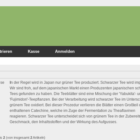
trieren
Kasse
Anmelden
I
n der Regel wird in Japan nur grüner Tee produziert. Schwarzer Tee wird impo
Wir sind froh, auf dem japanischen Markt einen Produzenten japanischen s
Tees gefunden zu haben. Die Teeblätter sind eine Mischung der 'Yabukita'- 
'Fujimidori'-Teepflanzen. Bei der Verarbeitung wird schwarzer Tee im Unters
grünem Tee oxidiert. Bei dieser Prozedur verlieren die Blätter einen Großteil 
enthaltenen Catechine, welche im Zuge der Fermentation zu Theaflavinen
reagieren. Schwarzer Tee unterscheidet sich von grünem Tee in der Zubereit
Geschmack, den Inhaltsstoffen und der Wirkung des Aufgusses.
is
2
(von insgesamt
2
Artikeln)