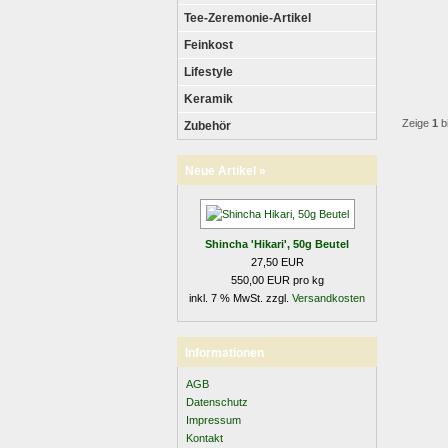
Tee-Zeremonie-Artikel
Feinkost
Lifestyle
Keramik
Zeige
1
b
Zubehör
Neue Artikel »
Shincha 'Hikari', 50g Beutel
27,50 EUR
550,00 EUR pro kg
inkl. 7 % MwSt. zzgl.
Versandkosten
Informationen
AGB
Datenschutz
Impressum
Kontakt