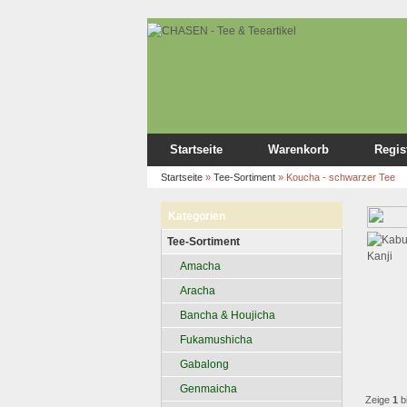
Startseite
Warenkorb
Regis
Startseite
»
Tee-Sortiment
»
Koucha - schwarzer Tee
Kategorien
Tee-Sortiment
Amacha
Aracha
Bancha & Houjicha
Fukamushicha
Gabalong
Genmaicha
Zeige
1
b