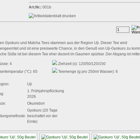
Art.Nr.:
001b
ten Gyokuro und Matcha Tees stammen aus der Region Uji. Dieser Tee wird
engeerntet und ist eine preiswerte Chance, in den Genuß von Uji-Gyokuro zu kom
sche Süße ist bei diesem Tee eher dezent im Gaumen spürbar. Der Abgang ist mitte
üsse: 4
Ziehzeit (s): 120/50/120/150
ertemperatur (°C): 65
Teemenge (g pro 250ml Wasser): 6
gion:
Uji
1. Frühjahrspflückung
ng:
2026
nze:
Okumidori
Gyokuro (20 Tage
itungsmethode:
beschattet vor der
Ernte)