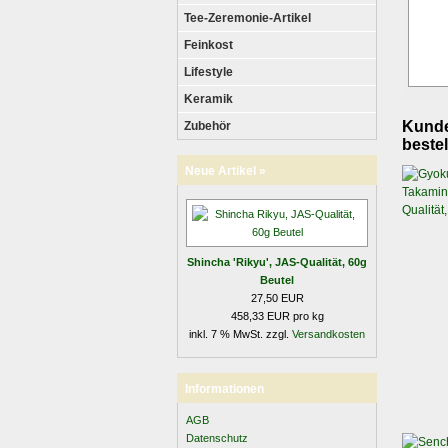
Tee-Zeremonie-Artikel
Feinkost
Lifestyle
Keramik
Kunden
Zubehör
bestel
Neue Artikel »
Shincha 'Rikyu', JAS-Qualität, 60g
Beutel
27,50 EUR
458,33 EUR pro kg
inkl. 7 % MwSt. zzgl.
Versandkosten
Informationen
AGB
Datenschutz