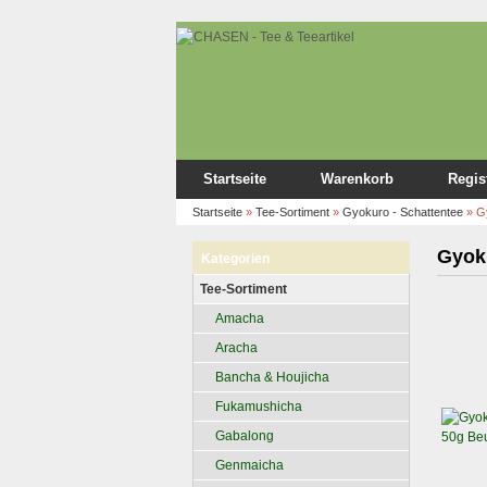
Startseite
Warenkorb
Regis
Startseite
»
Tee-Sortiment
»
Gyokuro - Schattentee
»
Gy
Gyoku
Kategorien
Tee-Sortiment
Amacha
Aracha
Bancha & Houjicha
Fukamushicha
Gabalong
Genmaicha