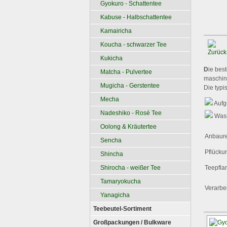
Gyokuro - Schattentee
Kabuse - Halbschattentee
Kamairicha
Koucha - schwarzer Tee
Kukicha
D
ie bes
Matcha - Pulvertee
maschin
Mugicha - Gerstentee
Die typi
Mecha
Aufg
Nadeshiko - Rosé Tee
Wass
Oolong & Kräutertee
Anbaure
Sencha
Pflücku
Shincha
Shirocha - weißer Tee
Teepfla
Tamaryokucha
Verarbe
Yanagicha
Teebeutel-Sortiment
Großpackungen / Bulkware