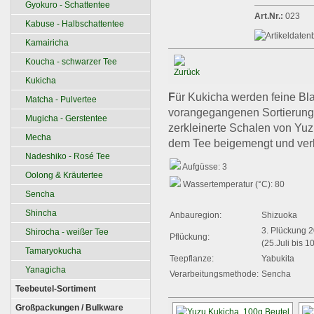
Gyokuro - Schattentee
Art.Nr.:
023
Kabuse - Halbschattentee
Kamairicha
Koucha - schwarzer Tee
Kukicha
F
ür Kukicha werden feine Blat
Matcha - Pulvertee
vorangegangenen Sortierung
Mugicha - Gerstentee
zerkleinerte Schalen von Yuzu
Mecha
dem Tee beigemengt und verle
Nadeshiko - Rosé Tee
Aufgüsse: 3
Oolong & Kräutertee
Wassertemperatur (°C): 80
Sencha
Shincha
Anbauregion:
Shizuoka
3. Plückung 
Shirocha - weißer Tee
Pflückung:
(25.Juli bis 1
Tamaryokucha
Teepflanze:
Yabukita
Yanagicha
Verarbeitungsmethode:
Sencha
Teebeutel-Sortiment
Großpackungen / Bulkware