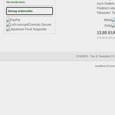
Versandkosten
nach Datteln,
Praktisch ab
Vertrag widerrufen
Tetraeder- T
Milde
Süße
13,80 EU
276,00 EUR p
CHASEN - Tee & Teeartikel © 
mod
ified eCom