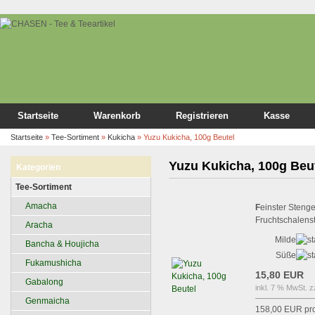
Startseite
Warenkorb
Registrieren
Kasse
Startseite
»
Tee-Sortiment
»
Kukicha
»
Yuzu Kukicha, 100g Beutel
Yuzu Kukicha, 100g Beu
Kategorien
Tee-Sortiment
Amacha
F
einster Stenge
Fruchtschalenst
Aracha
Milde
Bancha & Houjicha
Süße
Fukamushicha
15,80 EUR
Gabalong
inkl. 7 % MwSt. z
Genmaicha
158,00 EUR pr