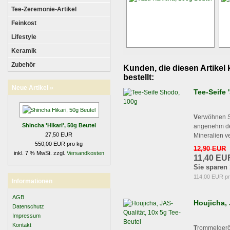
Tee-Zeremonie-Artikel
Feinkost
Lifestyle
Keramik
Zubehör
Kunden, die diesen Artikel 
bestellt:
Neue Artikel »
Tee-Seife 
V
erwöhnen Si
Shincha 'Hikari', 50g Beutel
angenehm dez
27,50 EUR
Mineralien ve
550,00 EUR pro kg
12,90 EUR
inkl. 7 % MwSt. zzgl.
Versandkosten
11,40 EU
Sie sparen
114,00 EUR pr
Informationen
AGB
Houjicha, 
Datenschutz
Impressum
Kontakt
T
rommelgerö