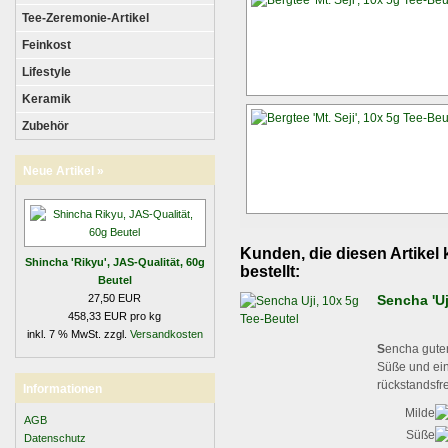
Tee-Zeremonie-Artikel
Feinkost
Lifestyle
Keramik
Zubehör
Neue Artikel »
Kunden, die diesen Artikel 
Shincha 'Rikyu', JAS-Qualität, 60g
bestellt:
Beutel
27,50 EUR
Sencha 'Uj
458,33 EUR pro kg
inkl. 7 % MwSt. zzgl.
Versandkosten
S
encha guter
Süße und ein
rückstandsfr
Informationen
Milde
AGB
Süße
Datenschutz