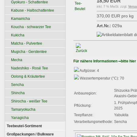
18,50 EUR
Gyokuro - Schattentee
inkl. 7 % MwSt. zzgl.
Vers
Kabuse - Halbschattentee
370,00 EUR pro kg
Kamairicha
Art.Nr.:
029a
Koucha - schwarzer Tee
Kukicha
Matcha - Pulvertee
Mugicha - Gerstentee
Mecha
Für nähere Informationen ••bitte hier
Nadeshiko - Rosé Tee
Aufgüsse: 4
Oolong & Kräutertee
Wassertemperatur (°C): 70
Sencha
Shizuoka Präf
Shincha
Anbauregion:
Akaishi-Gebi
Shirocha - weißer Tee
1. Frühjahrsp
Pflückung:
2025
Tamaryokucha
Teepflanze:
Yabukita
Yanagicha
Verarbeitungsmethode:
Sencha
Teebeutel-Sortiment
Großpackungen / Bulkware