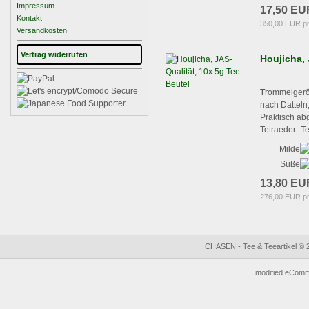
Impressum
17,50 EU
Kontakt
350,00 EUR p
Versandkosten
Vertrag widerrufen
Houjicha, 
T
rommelgerö
nach Datteln,
Praktisch ab
Tetraeder- T
Milde
Süße
13,80 EU
276,00 EUR p
CHASEN - Tee & Teeartikel © 
mod
ified eCom