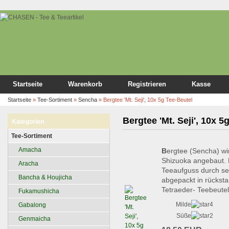
Startseite
Warenkorb
Registrieren
Kasse
Startseite
»
Tee-Sortiment
»
Sencha
»
Bergtee 'Mt. Seji', 10x 5g Tee-Beutel
Bergtee 'Mt. Seji', 10x 5
Kategorien
Tee-Sortiment
Amacha
B
ergtee (Sencha) wi
Shizuoka angebaut. 
Aracha
Teeaufguss durch se
Bancha & Houjicha
abgepackt in rückst
Tetraeder- Teebeutel
Fukamushicha
Milde
Gabalong
Süße
Genmaicha