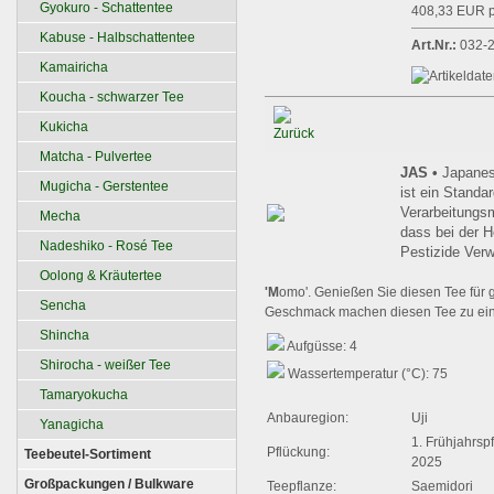
Gyokuro - Schattentee
408,33 EUR p
Kabuse - Halbschattentee
Art.Nr.:
032-
Kamairicha
Koucha - schwarzer Tee
Kukicha
Matcha - Pulvertee
JAS •
Japanes
Mugicha - Gerstentee
ist ein Standar
Verarbeitungsm
Mecha
dass bei der H
Nadeshiko - Rosé Tee
Pestizide Ver
Oolong & Kräutertee
'M
omo'. Genießen Sie diesen Tee für
Sencha
Geschmack machen diesen Tee zu ein
Shincha
Aufgüsse: 4
Shirocha - weißer Tee
Wassertemperatur (°C): 75
Tamaryokucha
Anbauregion:
Uji
Yanagicha
1. Frühjahrsp
Pflückung:
Teebeutel-Sortiment
2025
Großpackungen / Bulkware
Teepflanze:
Saemidori