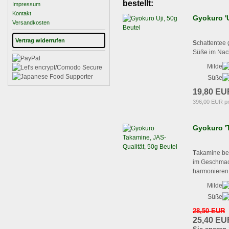
bestellt:
Impressum
Kontakt
Gyokuro 'U
Versandkosten
Vertrag widerrufen
S
chattentee 
Süße im Nac
Milde
Süße
19,80 EU
396,00 EUR p
Gyokuro 'T
T
akamine bed
im Geschmack
harmonieren 
Milde
Süße
28,50 EUR
25,40 EU