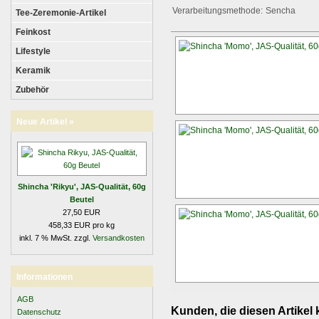
Verarbeitungsmethode:
Sencha
Tee-Zeremonie-Artikel
Feinkost
Lifestyle
Keramik
Zubehör
Neue Artikel »
Shincha 'Rikyu', JAS-Qualität, 60g
Beutel
27,50 EUR
458,33 EUR pro kg
inkl. 7 % MwSt. zzgl.
Versandkosten
Informationen
AGB
Kunden, die diesen Artikel 
Datenschutz