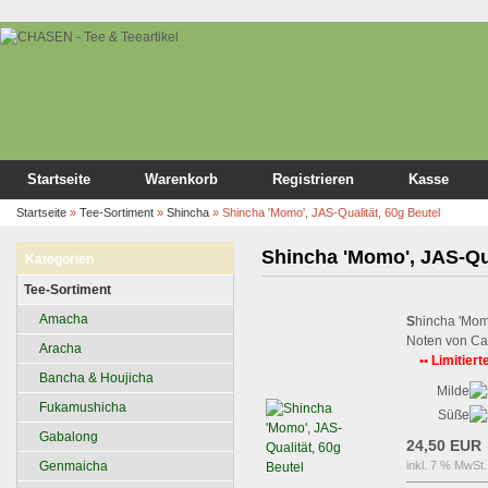
Startseite
Warenkorb
Registrieren
Kasse
Startseite
»
Tee-Sortiment
»
Shincha
»
Shincha 'Momo', JAS-Qualität, 60g Beutel
Shincha 'Momo', JAS-Qua
Kategorien
Tee-Sortiment
Amacha
S
hincha 'Momo
Noten von C
Aracha
•• Limitiert
Bancha & Houjicha
Milde
Fukamushicha
Süße
Gabalong
24,50 EUR
Genmaicha
inkl. 7 % MwSt.