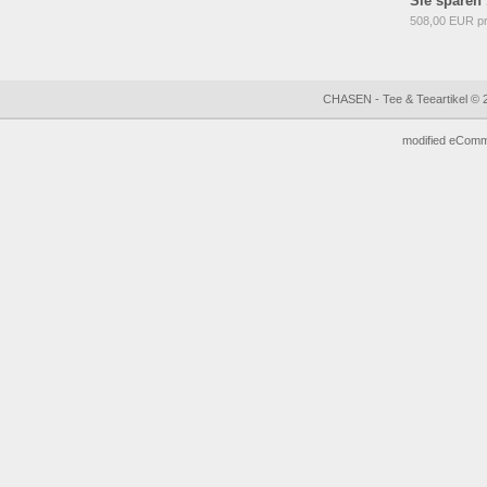
Sie sparen
508,00 EUR p
CHASEN - Tee & Teeartikel © 
mod
ified eCom